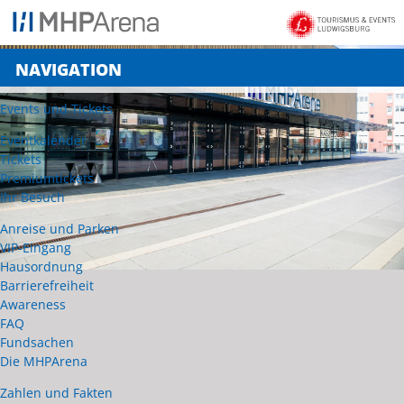
NAVIGATION
Events und Tickets
Eventkalender
Tickets
Premiumtickets
Ihr Besuch
Anreise und Parken
VIP-Eingang
Hausordnung
Barrierefreiheit
Awareness
FAQ
Fundsachen
Die MHPArena
Zahlen und Fakten