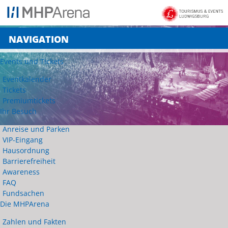
NAVIGATION
Events und Tickets
Eventkalender
Tickets
Premiumtickets
Ihr Besuch
Anreise und Parken
VIP-Eingang
Hausordnung
Barrierefreiheit
Awareness
FAQ
Fundsachen
Die MHPArena
Zahlen und Fakten